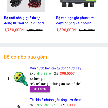
Bộ van hẹn giờ phun tưới
Combo bộ tưới cây nhỏ giọt
cây tự động Rainpoint
tự động dùng bơm 370w có
ITV405
40 đầu phun 8 tia
1,390,000đ
1,900,000đ
1,649,000đ
2,019,000đ
Bộ combo bao gồm
Van nước hẹn giờ tự động tưới cây
Giá:
390,000đ
SKU:
dhs_8810,
1
Số lượng:
1
Nếu số lượng 1 không đủ bạn có thể:
MUA THÊM
Tê chia 3 nhánh gắn ống tưới 6mm
Giá:
3,000đ
SKU:
SP910000577,