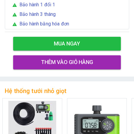
Bảo hành 1 đổi 1
warning
Bảo hành 3 tháng
warning
Bảo hành bằng hóa đơn
warning
MUA NGAY
THÊM VÀO GIỎ HÀNG
Hệ thống tưới nhỏ giọt