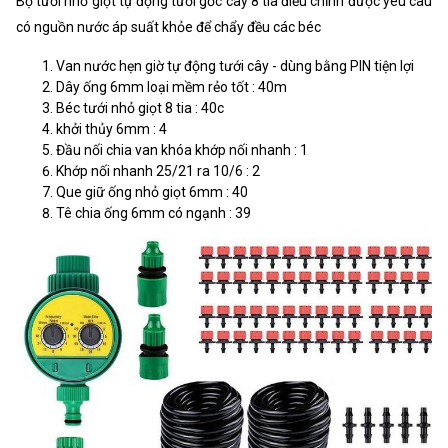
Bộ tưới nhỏ giọt tự động tưới gốc cây 8 tia điều chỉnh được yêu câu
có nguồn nước áp suất khỏe để chẩy đều các béc
Van nước hẹn giờ tự động tưới cây - dùng bằng PIN tiện lợi
Dây ống 6mm loại mềm rẻo tốt : 40m
Béc tưới nhỏ giọt 8 tia : 40c
khởi thủy 6mm : 4
Đầu nối chia van khóa khớp nối nhanh : 1
Khớp nối nhanh 25/21 ra 10/6 : 2
Que giữ ống nhỏ giọt 6mm : 40
Tê chia ống 6mm có ngạnh : 39