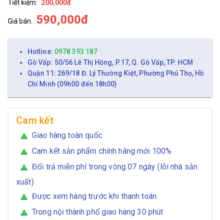
Tiết kiệm:
200,000đ
590,000đ
Giá bán:
Hotline:
0978 393 187
Gò Vấp: 50/56 Lê Thị Hồng, P.17, Q. Gò Vấp, TP. HCM
Quận 11: 269/18 Đ. Lý Thường Kiệt, Phường Phú Thọ, Hồ
Chí Minh (09h00 đến 18h00)
Cam kết
Giao hàng toàn quốc
warning
Cam kết sản phẩm chính hãng mới 100%
warning
Đổi trả miễn phí trong vòng 07 ngày (lỗi nhà sản
warning
xuất)
Được xem hàng trước khi thanh toán
warning
Trong nội thành phố giao hàng 30 phút
warning