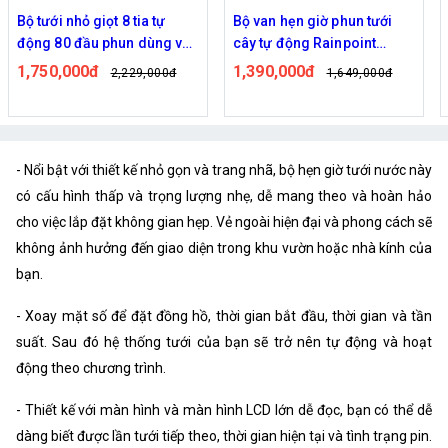
Bộ tưới nhỏ giọt 8 tia tự
Bộ van hẹn giờ phun tưới
động 80 đầu phun dùng van
cây tự động Rainpoint
nước hẹn giờ RainPoint
ITV405
1,750,000đ
1,390,000đ
2,229,000đ
1,649,000đ
ITV405
- Nổi bật với thiết kế nhỏ gọn và trang nhã, bộ hẹn giờ tưới nước này
có cấu hình thấp và trọng lượng nhẹ, dễ mang theo và hoàn hảo
cho việc lắp đặt không gian hẹp. Vẻ ngoài hiện đại và phong cách sẽ
không ảnh hưởng đến giao diện trong khu vườn hoặc nhà kính của
bạn.
- Xoay mặt số để đặt đồng hồ, thời gian bắt đầu, thời gian và tần
suất. Sau đó hệ thống tưới của bạn sẽ trở nên tự động và hoạt
động theo chương trình.
- Thiết kế với màn hình và màn hình LCD lớn dễ đọc, bạn có thể dễ
dàng biết được lần tưới tiếp theo, thời gian hiện tại và tình trạng pin.