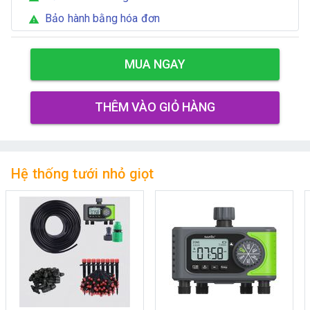
Bảo hành bằng hóa đơn
warning
MUA NGAY
THÊM VÀO GIỎ HÀNG
Hệ thống tưới nhỏ giọt