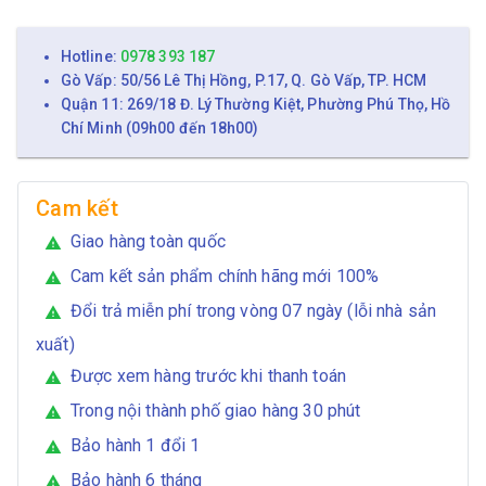
Hotline:
0978 393 187
Gò Vấp: 50/56 Lê Thị Hồng, P.17, Q. Gò Vấp, TP. HCM
Quận 11: 269/18 Đ. Lý Thường Kiệt, Phường Phú Thọ, Hồ
Chí Minh (09h00 đến 18h00)
Cam kết
Giao hàng toàn quốc
warning
Cam kết sản phẩm chính hãng mới 100%
warning
Đổi trả miễn phí trong vòng 07 ngày (lỗi nhà sản
warning
xuất)
Được xem hàng trước khi thanh toán
warning
Trong nội thành phố giao hàng 30 phút
warning
Bảo hành 1 đổi 1
warning
Bảo hành 6 tháng
warning