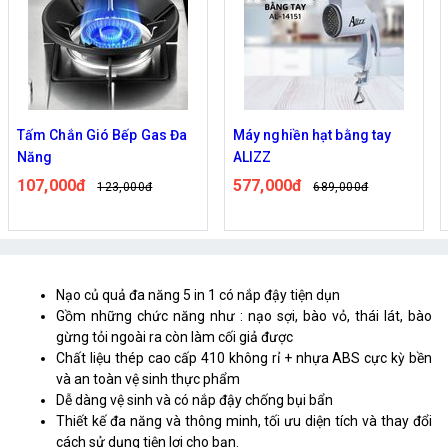
Tấm Chắn Gió Bếp Gas Đa
Máy nghiền hạt bằng tay
Năng
ALIZZ
107,000đ
577,000đ
123,000đ
689,000đ
Nạo củ quả đa năng 5 in 1 có nắp đậy tiện dụn
Gồm những chức năng như : nạo sợi, bào vỏ, thái lát, bào
gừng tỏi ngoài ra còn làm cối giả được
Chất liệu thép cao cấp 410 không rỉ + nhựa ABS cực kỳ bền
và an toàn vệ sinh thực phẩm
Dễ dàng vệ sinh và có nắp đậy chống bụi bẩn
Thiết kế đa năng và thông minh, tối ưu diện tích và thay đổi
cách sử dụng tiện lợi cho bạn.