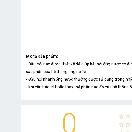
Mô tả sản phẩm:
- Đầu nối này được thiết kế để giúp kết nối ống nước có 
các phần của hệ thống ống nước.
- Đầu nối nhanh ống nước thường được sử dụng trong nhiề
- Khi cần bảo trì hoặc thay thế phần nào đó của hệ thống ố
0
star_border
star_border
star_border
star_border