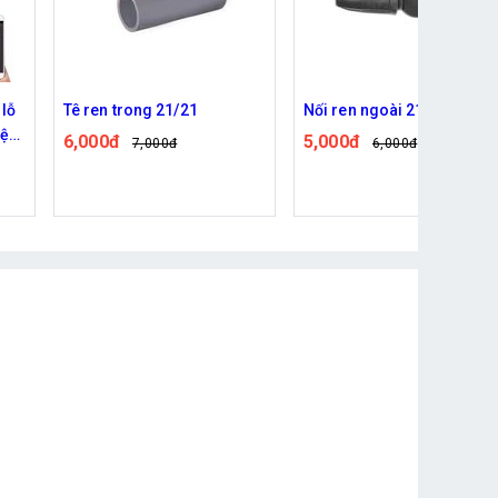
 lỗ
Tê ren trong 21/21
Nối ren ngoài 21 ra 8/11
hệ
6,000đ
5,000đ
7,000đ
6,000đ