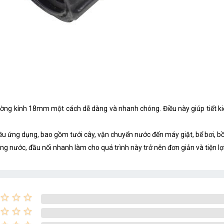
đường kính 18mm một cách dễ dàng và nhanh chóng. Điều này giúp tiết kiệ
u ứng dụng, bao gồm tưới cây, vận chuyển nước đến máy giặt, bể bơi, bồ
ng nước, đầu nối nhanh làm cho quá trình này trở nên đơn giản và tiện lợi
star_border
star_border
star_border
star_border
star_border
star_border