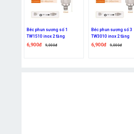
 2
Béc phun sương số 1
Béc phun sương số 3
g
TW1510 inox 2 tầng
TW3010 inox 2 tầng
6,900đ
6,900đ
9,000đ
9,000đ