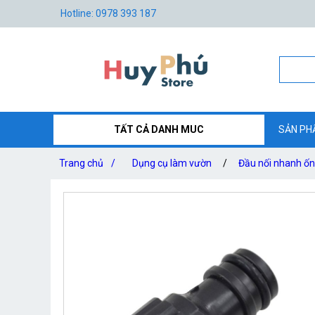
Hotline: 0978 393 187
TẤT CẢ DANH MUC
SẢN PH
Trang chủ
/
Dụng cụ làm vườn
/
Đầu nối nhanh ố