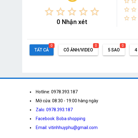
star_border
star_border
star_border
star_border
star_border
star_border
star_border
star_border
star_border
star_border
star_border
0 Nhận xét
0
0
0
TẤT CẢ
CÓ ẢNH/VIDEO
5 SAO
4
Hotline: 0978.393.187
Mở cửa: 08:30 - 19:00 hàng ngày
Zalo: 0978.393.187
Facebook: Boba shopping
Email: vitinhhuyphu@gmail.com