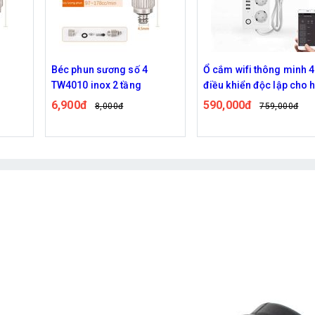
Béc phun sương số 4
Ổ cắm wifi thông minh 4
TW4010 inox 2 tầng
điều khiển độc lập cho 
thống phun sương
6,900đ
590,000đ
8,000đ
759,000đ