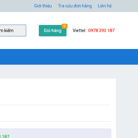
Giới thiệu
Tra cứu đơn hàng
Liên hệ
0
Giỏ hàng
Viettel :
0978 393 187
̀m kiếm
3 187