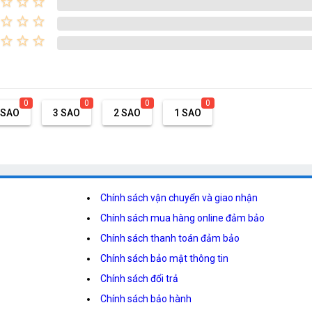
star_border
star_border
star_border
star_border
star_border
star_border
star_border
star_border
star_border
0
0
0
0
 SAO
3 SAO
2 SAO
1 SAO
Chính sách vận chuyển và giao nhận
Chính sách mua hàng online đảm bảo
Chính sách thanh toán đảm bảo
Chính sách bảo mật thông tin
Chính sách đổi trả
Chính sách bảo hành