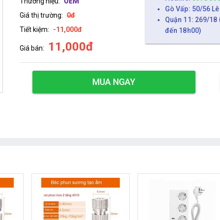
Thương hiệu:
OEM
Gò Vấp: 50/56 Lê
Giá thị trường:
0đ
Quận 11: 269/18 
Tiết kiệm:
-11,000đ
đến 18h00)
11,000đ
Giá bán:
MUA NGAY