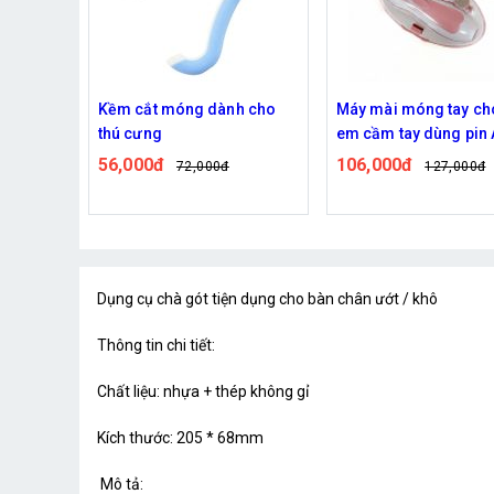
h cho
Máy mài móng tay cho trẻ
Dụng cụ cạo lông mà
em cầm tay dùng pin AA
hộp hình tai thỏ
tiện lợi
106,000đ
55,000đ
127,000đ
70,000đ
Dụng cụ chà gót tiện dụng cho bàn chân ướt / khô
Thông tin chi tiết:
Chất liệu: nhựa + thép không gỉ
Kích thước: 205 * 68mm
Mô tả: