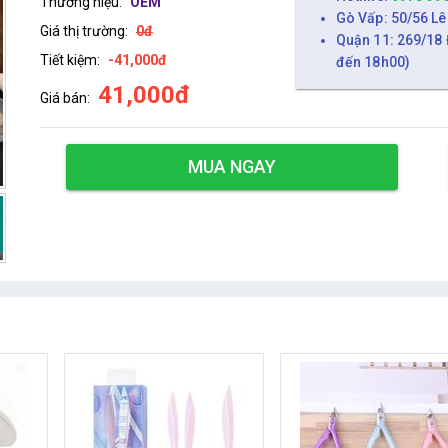
Thương hiệu:
OEM
Gò Vấp: 50/56 Lê
Giá thị trường:
0đ
Quận 11: 269/18 
Tiết kiệm:
-41,000đ
đến 18h00)
41,000đ
Giá bán:
MUA NGAY