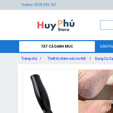
Hotline: 0978 393 187
TẤT CẢ DANH MUC
SẢN PH
Trang chủ
/
Thiết bị chăm sóc cơ thể
/
Dụng Cụ Cạ