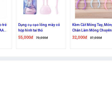
y có
Kềm Cắt Móng Tay, Móng
Dụng Cụ Tỉa Lông Mũi
Chân Làm Móng Chuyên
55,000đ
64,000đ
Dụng Nhiều Màu Tiện Lợi
32,000đ
37,000đ