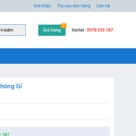
Giới thiệu
Tra cứu đơn hàng
Liên hệ
0
Giỏ hàng
Viettel :
0978 393 187
̀m kiếm
Không Gỉ
3 187