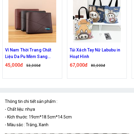
Ví Nam Thời Trang Chất
Túi Xách Tay Nữ Labubu in
Liệu Da Pu Mềm Sang
Hoạt Hình
Trọng Leepiju
45,000đ
67,000đ
53,000đ
80,000đ
Thông tin chi tiết sản phẩm :
- Chất liệu: nhựa
- Kích thước: 19cm*18.5cm*14.5cm
- Màu sắc : Trắng, Xanh