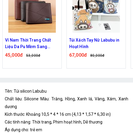
Túi Xách Tay Nữ Labubu in
TÚI ĐEO CHÉO SILICON
Hoạt Hình
KUROMI HỒNG VÀ TÍM
67,000đ
77,000đ
80,000đ
98,000đ
Tên: Túi silicon Labubu
Chất liệu: Silicone Màu: Trắng, Hồng, Xanh lá, Vàng, Xám, Xanh
dương
Kích thước: Khoảng 10,5 * 4 * 16 cm (4,13 * 1,57 * 6,30 in)
Các tính năng: Thời trang, Phim hoạt hình, Dễ thương
Áp dụng cho: trẻ em