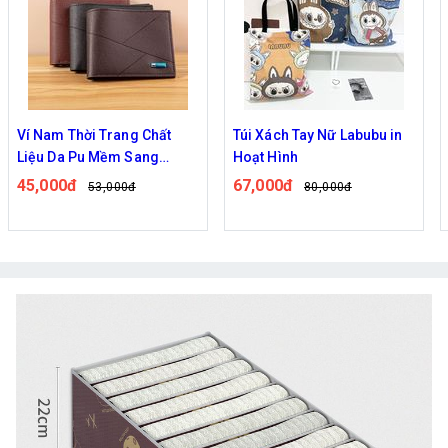
t
Túi Xách Tay Nữ Labubu in
TÚI ĐEO CHÉO SILICON
Hoạt Hình
KUROMI HỒNG VÀ TÍM
67,000đ
77,000đ
80,000đ
98,000đ