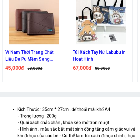
Ví Nam Thời Trang Chất
Túi Xách Tay Nữ Labubu in
Liệu Da Pu Mềm Sang
Hoạt Hình
Trọng Leepiju
45,000đ
67,000đ
53,000đ
80,000đ
Kích Thước : 35cm * 27cm , để thoải mái khổ A4
- Trọng lượng : 200g
- Quai xách chắc chắn , khóa kéo mở trơn mượt
- Hình ảnh , màu sắc bắt mắt sinh động tăng cảm giác vui vẻ
khi đi học của các bé - Có thể làm túi xách đi học chính , học