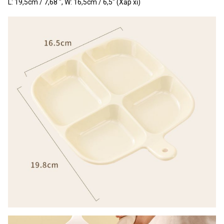
L: 19,5cm / 7,68 ", W: 16,5cm / 6,5" (Xấp xỉ)