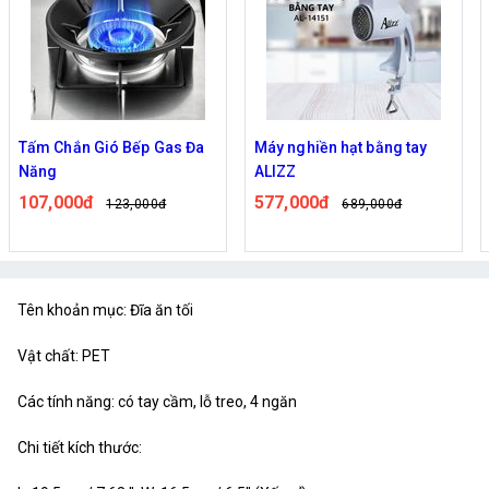
Máy nghiền hạt bằng tay
Bếp Điện Mặt Phẳng 1000W
ALIZZ
Tiện Lợi
577,000đ
420,000đ
689,000đ
499,000đ
Tên khoản mục: Đĩa ăn tối
Vật chất: PET
Các tính năng: có tay cầm, lỗ treo, 4 ngăn
Chi tiết kích thước: