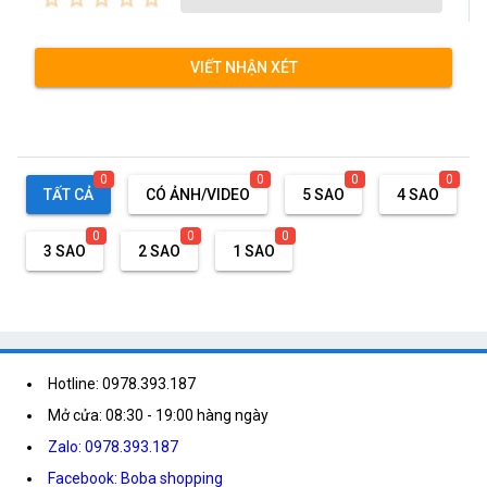
VIẾT NHẬN XÉT
0
0
0
0
TẤT CẢ
CÓ ẢNH/VIDEO
5 SAO
4 SAO
0
0
0
3 SAO
2 SAO
1 SAO
Hotline: 0978.393.187
Mở cửa: 08:30 - 19:00 hàng ngày
Zalo: 0978.393.187
Facebook: Boba shopping