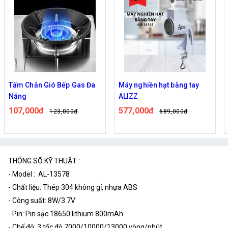
Tấm Chắn Gió Bếp Gas Đa
Máy nghiền hạt bằng tay
Năng
ALIZZ
107,000đ
577,000đ
123,000đ
689,000đ
THÔNG SỐ KỸ THUẬT :
- Model : AL-13578
- Chất liệu: Thép 304 không gỉ, nhựa ABS
- Công suất: 8W/3.7V
- Pin: Pin sạc 18650 lithium 800mAh
- Chế độ: 3 tốc độ 7000/10000/13000 vòng/phút