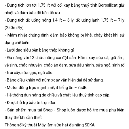
- Dung tích lớn tới 1.75 lít với cối xay bằng thuỷ tinh Borosilicat giữ
nhiệt và đảm bảo độ bền tối ưu
- Dung tích đồ uống nóng 1.4 lít ~ 6 ly; đồ uống lạnh 1.75 lít ~ 7 ly
(250ml/ly)
- Mâm nhiệt chống dính đảm bảo không bị khê, cháy khét khi sử
dụng chế biến.
- Lưỡi dao siêu bền bằng thép không gỉ
- Đa năng với 12 chức năng cài đặt sẵn: Hầm, xay, súp cá, giữ ấm,
vệ sinh, cháo nhuyễn, cháo ăn dặm, sữa đậu nành, sữa ngô, sinh tố
- trái cây, sữa gạo, ngũ cốc.
- Bảng điều khiển với núm xoay vặn hiện đại dễ sử dụng.
- Motor đồng trục mạnh mẽ, ít tiếng ồn ~75dB
- Hệ thống đun nóng đa chiều và chất liệu thuỷ tinh cao cấp.
- Được hỗ trợ bảo trì trọn đời.
- Sản phẩm mua tại Shop - Shop luôn được hỗ trợ mua phụ kiện
thay thế khi cần thiết.
Thông số kỹ thuật Máy làm sữa hạt đa năng SEKA