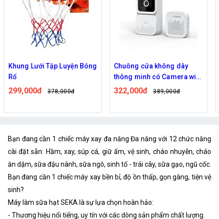
Chuông cửa không dây
Chuông Cửa Camera Wifi
thông minh có Camera wifi
Không Dây M3 kết nối dễ
M5,M6 cao cấp
dàng
322,000đ
561,000đ
389,000đ
719,000đ
Bạn đang cần 1 chiếc máy xay đa năng Đa năng với 12 chức năng
cài đặt sẵn: Hầm, xay, súp cá, giữ ấm, vệ sinh, cháo nhuyễn, cháo
ăn dặm, sữa đậu nành, sữa ngô, sinh tố - trái cây, sữa gạo, ngũ cốc.
Bạn đang cần 1 chiếc máy xay bền bỉ, độ ồn thấp, gọn gàng, tiện vệ
sinh?
Máy làm sữa hạt SEKA là sự lựa chọn hoàn hảo:
- Thương hiệu nổi tiếng, uy tín với các dòng sản phẩm chất lượng.