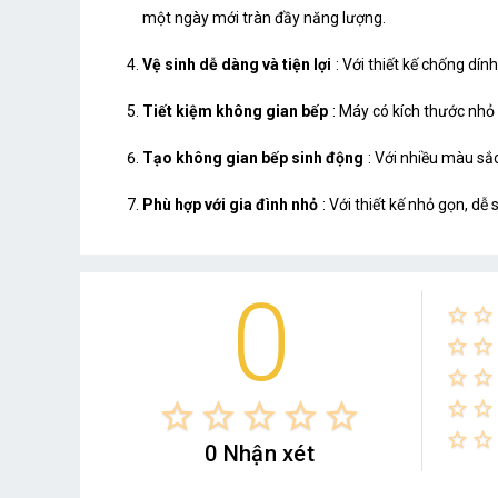
một ngày mới tràn đầy năng lượng.
Vệ sinh dễ dàng và tiện lợi
: Với thiết kế chống dí
Tiết kiệm không gian bếp
: Máy có kích thước nhỏ
Tạo không gian bếp sinh động
: Với nhiều màu sắ
Phù hợp với gia đình nhỏ
: Với thiết kế nhỏ gọn, d
0
star_border
star_border
star_border
star_border
star_border
star_border
star_border
star_border
star_border
star_border
star_border
star_border
star_border
star_border
star_border
0 Nhận xét