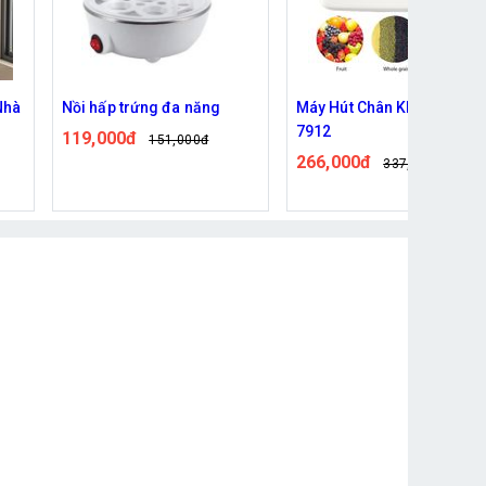
ấp trứng đa năng
Máy Hút Chân Không FK-
Máy Pha
7912
Tự Động
000đ
151,000đ
266,000đ
502,00
337,000đ