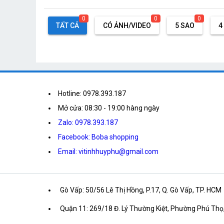
0
0
0
TẤT CẢ
CÓ ẢNH/VIDEO
5 SAO
4
Hotline: 0978.393.187
Mở cửa: 08:30 - 19:00 hàng ngày
Zalo: 0978.393.187
Facebook: Boba shopping
Email: vitinhhuyphu@gmail.com
Gò Vấp: 50/56 Lê Thị Hồng, P.17, Q. Gò Vấp, TP. HCM
Quận 11: 269/18 Đ. Lý Thường Kiệt, Phường Phú Thọ