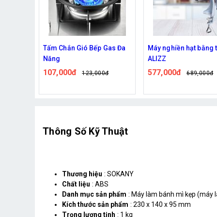
Tấm Chắn Gió Bếp Gas Đa
Máy nghiền hạt bằng tay
Bếp
Năng
ALIZZ
Tiệ
107,000đ
577,000đ
42
123,000đ
689,000đ
Thông Số Kỹ Thuật
Thương hiệu
: SOKANY
Chất liệu
: ABS
Danh mục sản phẩm
: Máy làm bánh mì kẹp (máy 
Kích thước sản phẩm
: 230 x 140 x 95 mm
Trọng lượng tịnh
: 1 kg