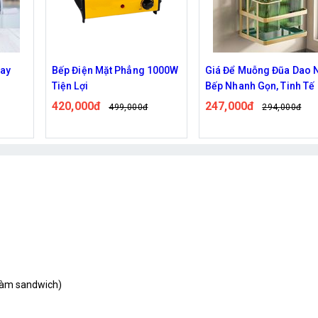
 Điện Mặt Phẳng 1000W
Giá Để Muỗng Đũa Dao Nhà
Nồi h
n Lợi
Bếp Nhanh Gọn, Tinh Tế
119,
0,000đ
247,000đ
499,000đ
294,000đ
làm sandwich)