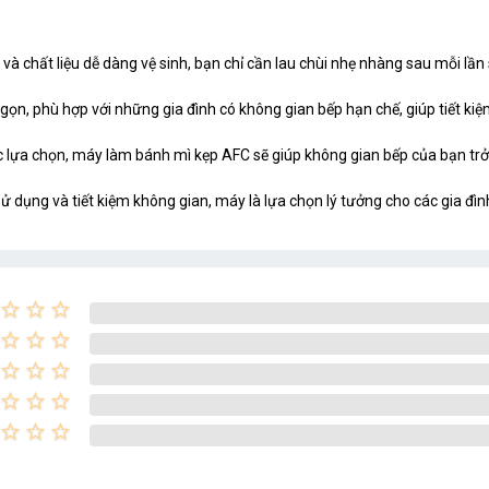
nh và chất liệu dễ dàng vệ sinh, bạn chỉ cần lau chùi nhẹ nhàng sau mỗi lầ
 gọn, phù hợp với những gia đình có không gian bếp hạn chế, giúp tiết k
c lựa chọn, máy làm bánh mì kẹp AFC sẽ giúp không gian bếp của bạn trở 
ễ sử dụng và tiết kiệm không gian, máy là lựa chọn lý tưởng cho các gia 
star_border
star_border
star_border
star_border
star_border
star_border
star_border
star_border
star_border
star_border
star_border
star_border
star_border
star_border
star_border