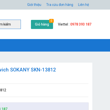
Giới thiệu
Tra cứu đơn hàng
Liên hệ
0
Giỏ hàng
Viettel :
0978 393 187
̀m kiếm
dwich SOKANY SKN-13812
3812
3 187