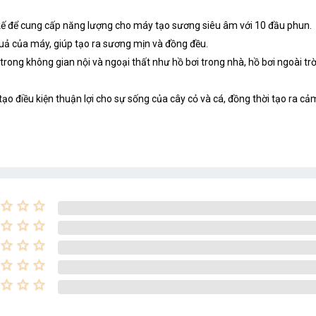
ế để cung cấp năng lượng cho máy tạo sương siêu âm với 10 đầu phun.
ả của máy, giúp tạo ra sương mịn và đồng đều.
ng không gian nội và ngoại thất như hồ bơi trong nhà, hồ bơi ngoài trời,
ạo điều kiện thuận lợi cho sự sống của cây cỏ và cá, đồng thời tạo ra cảm
star_border
star_border
star_border
star_border
star_border
star_border
star_border
star_border
star_border
star_border
star_border
star_border
star_border
star_border
star_border