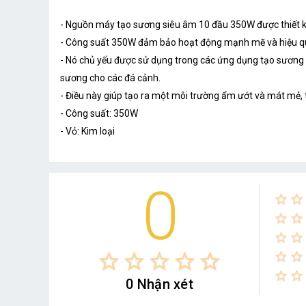
- Nguồn máy tạo sương siêu âm 10 đầu 350W được thiết k
- Công suất 350W đảm bảo hoạt động mạnh mẽ và hiệu qu
- Nó chủ yếu được sử dụng trong các ứng dụng tạo sương tro
sương cho các đá cảnh.
- Điều này giúp tạo ra một môi trường ẩm ướt và mát mẻ, t
- Công suất: 350W
- Vỏ: Kim loại
0
star_border
star_border
star_border
star_border
star_border
star_border
star_border
star_border
star_border
star_border
star_border
star_border
star_border
star_border
star_border
0 Nhận xét