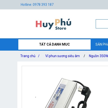
Hotline: 0978 393 187
TẤT CẢ DANH MUC
SẢN PH
Trang chủ
/
Vỉ phun sương siêu âm
/
Nguồn 350W 