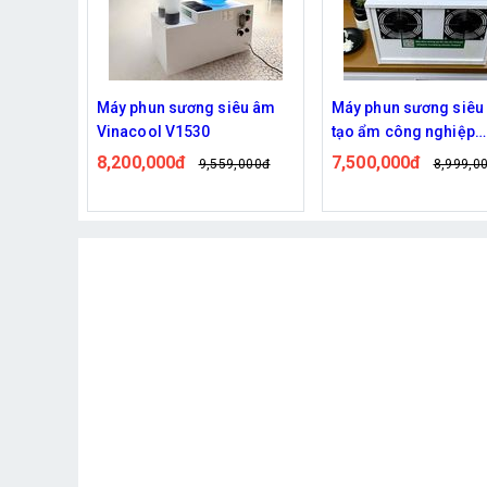
ạo Ẩm
Máy phun sương siêu âm
Máy phun sương siêu
ool
Vinacool V1530
tạo ẩm công nghiệp
 Kiểm
Vinacool V1500 – Giả
8,200,000đ
7,500,000đ
000,000đ
9,559,000đ
8,999,0
 Cho Mọi
tạo ẩm hiệu quả, tiết 
cho