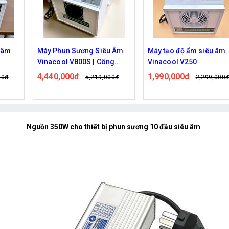
 âm
Máy Phun Sương Siêu Âm
Máy tạo độ ẩm siêu âm
Vinacool V800S | Công
Vinacool V250
i pháp
Suất Lớn, Tạo Khói Làm Mát
4,440,000đ
1,990,000đ
00đ
5,219,000đ
2,299,000
kiệm
Nhanh
Nguồn 350W cho thiết bị phun sương 10 đầu siêu âm