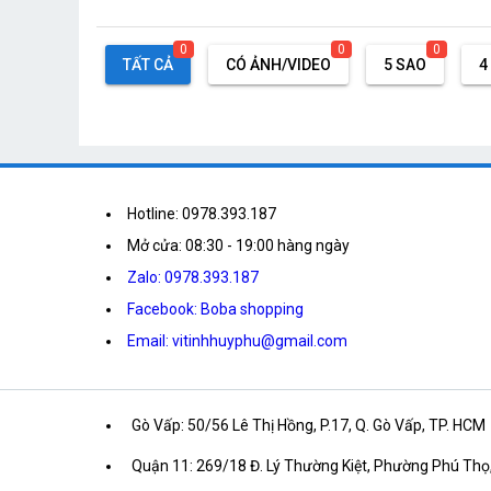
0
0
0
TẤT CẢ
CÓ ẢNH/VIDEO
5 SAO
4
Hotline: 0978.393.187
Mở cửa: 08:30 - 19:00 hàng ngày
Zalo: 0978.393.187
Facebook: Boba shopping
Email: vitinhhuyphu@gmail.com
Gò Vấp: 50/56 Lê Thị Hồng, P.17, Q. Gò Vấp, TP. HCM
Quận 11: 269/18 Đ. Lý Thường Kiệt, Phường Phú Thọ