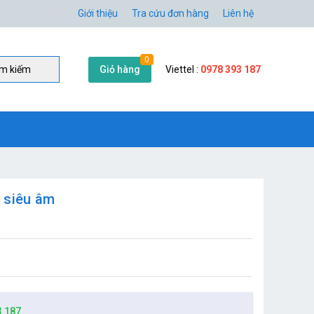
Giới thiệu
Tra cứu đơn hàng
Liên hệ
0
Giỏ hàng
Viettel :
0978 393 187
̀m kiếm
 siêu âm
3 187