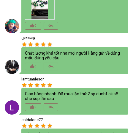
thumb_up_alt
reply_all
0
d*****9
star
star
star
star
star
Chất lượng khá tốt nha mọi người Hàng gữi về đúng
mẩu đúng yêu cầu
thumb_up_alt
reply_all
0
lamtuanleson
star
star
star
star
star
Giao hàng nhanh. Đã mua lần thứ 2 sp dunhf ok sẽ
uho sop lần sau
thumb_up_alt
reply_all
0
coldalone77
star
star
star
star
star