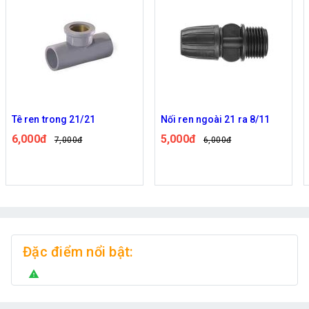
Tê ren trong 21/21
Nối ren ngoài 21 ra 8/11
6,000đ
5,000đ
7,000đ
6,000đ
Đặc điểm nổi bật:
warning