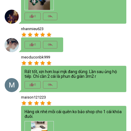
thumb_up_alt
reply_all
0
nhanmieu623
star
star
star
star
star
thumb_up_alt
reply_all
0
meoduconbk999
star
star
star
star
star
Rất tốt, xịn hơn.loại mjk đang dùng. Lần sau ủng hộ
tiếp. Chỉ cần 2 cái là phun đủ giàn 3m2 r
M
thumb_up_alt
reply_all
0
maison121223
star
star
star
star
star
Hàng ok nhé.mỗi cái quên ko bảo shop cho 1 cái khóa
đuôi.