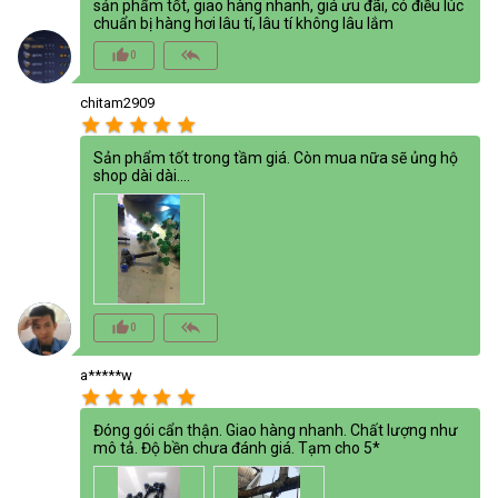
sản phẩm tốt, giao hàng nhanh, giá ưu đãi, có điều lúc
chuẩn bị hàng hơi lâu tí, lâu tí không lâu lắm
thumb_up_alt
reply_all
0
chitam2909
star
star
star
star
star
Sản phẩm tốt trong tầm giá. Còn mua nữa sẽ ủng hộ
shop dài dài....
thumb_up_alt
reply_all
0
a*****w
star
star
star
star
star
Đóng gói cẩn thận. Giao hàng nhanh. Chất lượng như
mô tả. Độ bền chưa đánh giá. Tạm cho 5*