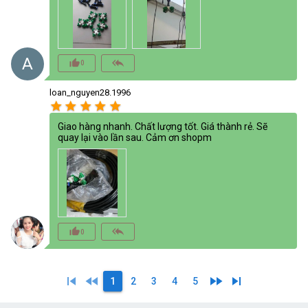
A
thumb_up_alt
reply_all
0
loan_nguyen28.1996
star
star
star
star
star
Giao hàng nhanh. Chất lượng tốt. Giá thành rẻ. Sẽ
quay lại vào lần sau. Cảm ơn shopm
thumb_up_alt
reply_all
0
skip_previous
fast_rewind
fast_forward
skip_next
1
2
3
4
5