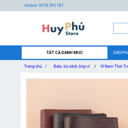
Hotline: 0978 393 187
TẤT CẢ DANH MUC
SẢN PH
Trang chủ
/
Balo, túi xách, bóp ví
/
Ví Nam Thời Tr