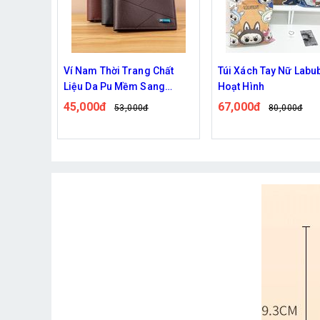
Chất
Túi Xách Tay Nữ Labubu in
TÚI ĐEO CHÉO SILICO
ng
Hoạt Hình
KUROMI HỒNG VÀ TÍ
67,000đ
77,000đ
80,000đ
98,000đ