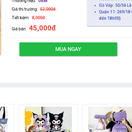
Thương hiệu:
OEM
Gò Vấp: 50/56 Lê
Giá thị trường:
53,000đ
Quận 11: 269/18 
Tiết kiệm:
8,000đ
đến 18h00)
45,000đ
Giá bán:
MUA NGAY