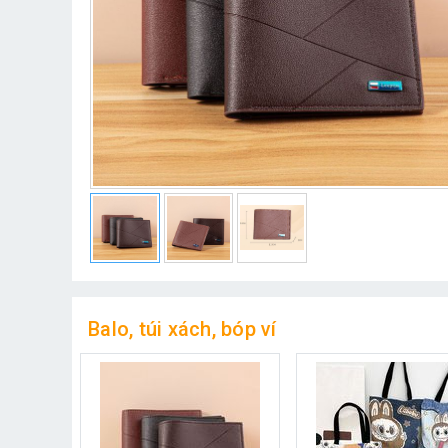
Balo, túi xách, bóp ví