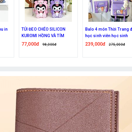
N
Balo 4 món Thời Trang đi
Ba lô chống gù size 37
M
học sinh viên học sinh
Unicorn
239,000đ
235,000đ
275,000đ
285,000đ