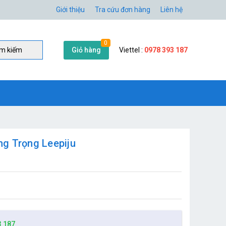
Giới thiệu
Tra cứu đơn hàng
Liên hệ
0
Giỏ hàng
Viettel :
0978 393 187
̀m kiếm
ng Trọng Leepiju
3 187