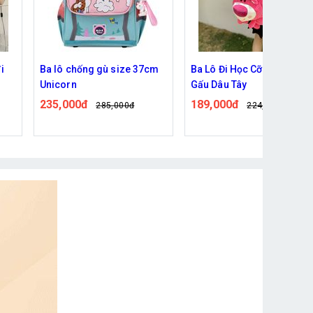
cm
Ba Lô Đi Học Cỡ Lớn In Hình
Túi Học Thêm Dáng Ngang
Gấu Dâu Tây
Kèm Túi Nhỏ Hoạt Hình
Trong Suốt
189,000đ
121,000đ
224,000đ
145,000đ